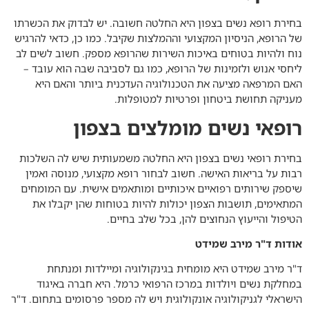
בחירת
רופא נשים בצפון
היא החלטה חשובה. יש לבדוק את הכשרתו
של הרופא, הניסיון המקצועי וההמלצות שקיבל. כמו כן, כדאי להרגיש
נוח ולהיות בטוחים באיכות השירות שהרופא מספק. חשוב לשים לב
ליחסי אנוש ולזמינות של הרופא, כמו גם לסביבה שבה הוא עובד –
האם המרפאה מציעה את הטכנולוגיה העדכנית ביותר והאם היא
מעניקה תחושת ביטחון ופרטיות למטופלות.
רופאי נשים מומלצים בצפון
בחירת
רופאי נשים בצפון
היא החלטה משמעותית שיש לה השלכות
רבות על בריאות האישה. חשוב לבחור רופא מקצועי, מנוסה ואמין
שיספק שירותים רפואיים איכותיים ומותאמים אישית. עם המומחים
המתאימים, תושבות הצפון יכולות להיות בטוחות שהן יקבלו את
הטיפול והייעוץ הנחוצים להן, בכל שלב בחיים.
אודות ד"ר מירב שמידט
ד"ר מירב שמידט היא מומחית בגינקולוגיה ומיילדות ומנתחת
במחלקת נשים ויולדות במרכז הרפואי כרמל. היא חברה באיגוד
הישראלי לגניקולוגיה אונקולוגית ויש לה מספר פרסומים בתחום. ד"ר